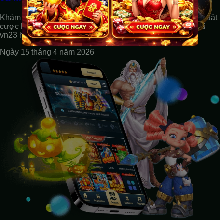
Khám phá các sự kiện thể thao hàng đầu và nhận các mẹo đặt
cược hiệu quả từ chuyên gia để tăng cơ hội chiến thắng tại
vn23 hiện đang mở.
Ngày 15 tháng 4 năm 2026