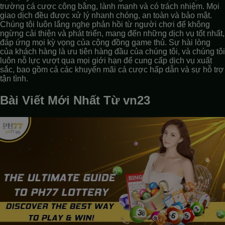
trường cá cược công bằng, lành mạnh và có trách nhiệm. Mọi
giao dịch đều được xử lý nhanh chóng, an toàn và bảo mật.
Chúng tôi luôn lắng nghe phản hồi từ người chơi để không
ngừng cải thiện và phát triển, mang đến những dịch vụ tốt nhất,
đáp ứng mọi kỳ vọng của cộng đồng game thủ. Sự hài lòng
của khách hàng là ưu tiên hàng đầu của chúng tôi, và chúng tôi
luôn nỗ lực vượt qua mọi giới hạn để cung cấp dịch vụ xuất
sắc, bao gồm cả các khuyến mãi cá cược hấp dẫn và sự hỗ trợ
tận tình.
Bài Viết Mới Nhất Từ vn23