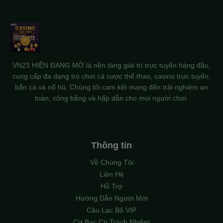
VN23 HIỆN ĐANG MỞ là nền tảng giải trí trực tuyến hàng đầu,
cung cấp đa dạng trò chơi cá cược thể thao, casino trực tuyến,
bắn cá và nổ hũ. Chúng tôi cam kết mang đến trải nghiệm an
toàn, công bằng và hấp dẫn cho mọi người chơi.
Thông tin
Về Chúng Tôi
Liên Hệ
Hỗ Trợ
Hướng Dẫn Người Mới
Câu Lạc Bộ VIP
Cờ Bạc Có Trách Nhiệm