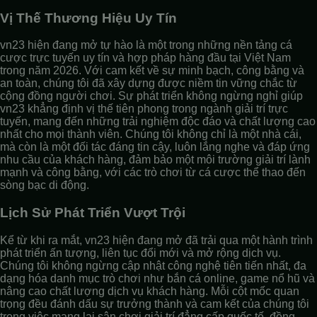
Vị Thế Thương Hiệu Uy Tín
vn23 hiện đang mở tự hào là một trong những nền tảng cá
cược trực tuyến uy tín và hợp pháp hàng đầu tại Việt Nam
trong năm 2026. Với cam kết về sự minh bạch, công bằng và
an toàn, chúng tôi đã xây dựng được niềm tin vững chắc từ
cộng đồng người chơi. Sự phát triển không ngừng nghỉ giúp
vn23 khẳng định vị thế tiên phong trong ngành giải trí trực
tuyến, mang đến những trải nghiệm độc đáo và chất lượng cao
nhất cho mọi thành viên. Chúng tôi không chỉ là một nhà cái,
mà còn là một đối tác đáng tin cậy, luôn lắng nghe và đáp ứng
nhu cầu của khách hàng, đảm bảo một môi trường giải trí lành
mạnh và công bằng, với các trò chơi từ cá cược thể thao đến
sòng bạc di động.
Lịch Sử Phát Triển Vượt Trội
Kể từ khi ra mắt, vn23 hiện đang mở đã trải qua một hành trình
phát triển ấn tượng, liên tục đổi mới và mở rộng dịch vụ.
Chúng tôi không ngừng cập nhật công nghệ tiên tiến nhất, đa
dạng hóa danh mục trò chơi như bắn cá online, game nổ hũ và
nâng cao chất lượng dịch vụ khách hàng. Mỗi cột mốc quan
trọng đều đánh dấu sự trưởng thành và cam kết của chúng tôi
trong việc mang lại sân chơi giải trí đẳng cấp quốc tế, đồng