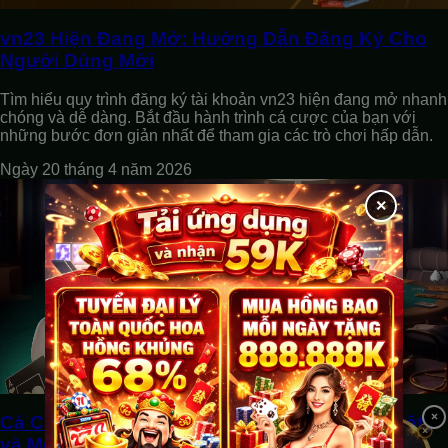
vn23 Hiện Đang Mở: Hướng Dẫn Đăng Ký Cho
Người Dùng Mới
Tìm hiểu quy trình đăng ký tài khoản vn23 hiện đang mở nhanh
chóng và dễ dàng. Bắt đầu hành trình cá cược của bạn với
những bước đơn giản nhất để tham gia các trò chơi hấp dẫn.
Ngày 20 tháng 4 năm 2026
×
×
Cá Cược Thể Thao vn23: Các Sự Kiện Nổi Bật
và Mẹo Đặt Cược