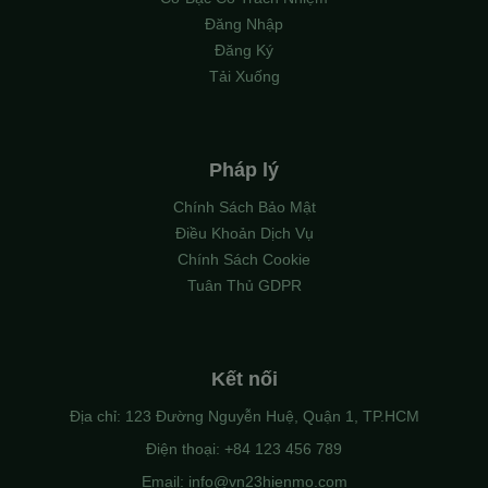
Đăng Nhập
Đăng Ký
Tải Xuống
Pháp lý
Chính Sách Bảo Mật
Điều Khoản Dịch Vụ
Chính Sách Cookie
Tuân Thủ GDPR
Kết nối
Địa chỉ: 123 Đường Nguyễn Huệ, Quận 1, TP.HCM
Điện thoại: +84 123 456 789
Email:
info@vn23hienmo.com