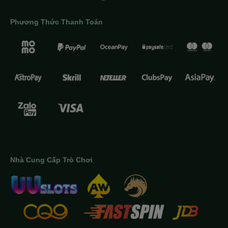
Phương Thức Thanh Toán
Nhà Cung Cấp Trò Chơi