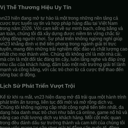
Vị Thế Thương Hiệu Uy Tín
vn23 hiện đang mở tự hào là một trong những nền tảng cá
cược trực tuyến uy tín và hợp pháp hàng đầu tại Việt Nam
trong năm 2026. Với cam kết về sự minh bạch, công bằng và
an toàn, chúng tôi đã xây dựng được niềm tin vững chắc từ
cộng đồng người chơi. Sự phát triển không ngừng nghỉ giúp
vn23 khẳng định vị thế tiên phong trong ngành giải trí trực
tuyến, mang đến những trải nghiệm độc đáo và chất lượng cao
nhất cho mọi thành viên. Chúng tôi không chỉ là một nhà cái,
mà còn là một đối tác đáng tin cậy, luôn lắng nghe và đáp ứng
nhu cầu của khách hàng, đảm bảo một môi trường giải trí lành
mạnh và công bằng, với các trò chơi từ cá cược thể thao đến
sòng bạc di động.
Lịch Sử Phát Triển Vượt Trội
Kể từ khi ra mắt, vn23 hiện đang mở đã trải qua một hành trình
phát triển ấn tượng, liên tục đổi mới và mở rộng dịch vụ.
Chúng tôi không ngừng cập nhật công nghệ tiên tiến nhất, đa
dạng hóa danh mục trò chơi như bắn cá online, game nổ hũ và
nâng cao chất lượng dịch vụ khách hàng. Mỗi cột mốc quan
trọng đều đánh dấu sự trưởng thành và cam kết của chúng tôi
trong việc mang lại sân chơi giải trí đẳng cấp quốc tế, đồng