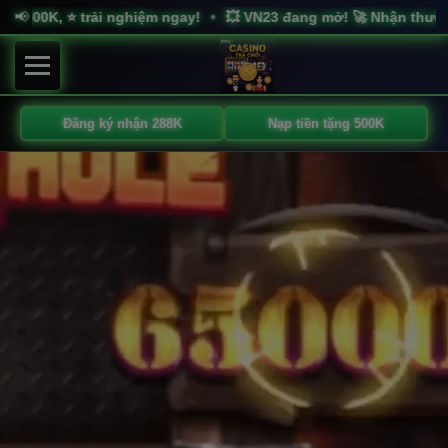
 trải nghiệm ngay!
💥 VN23 đang mở! 🚀 Nhận thưởng chào mừng
📢
•
Đăng ký nhận 288K
Nạp tiền tặng 500K