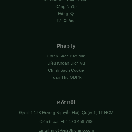
Đăng Nhập
Đăng Ký
Tải Xuống
Pháp lý
Chính Sách Bảo Mật
Điều Khoản Dịch Vụ
Chính Sách Cookie
Tuân Thủ GDPR
Kết nối
Địa chỉ: 123 Đường Nguyễn Huệ, Quận 1, TP.HCM
Điện thoại: +84 123 456 789
Email:
info@vn23hienmo.com