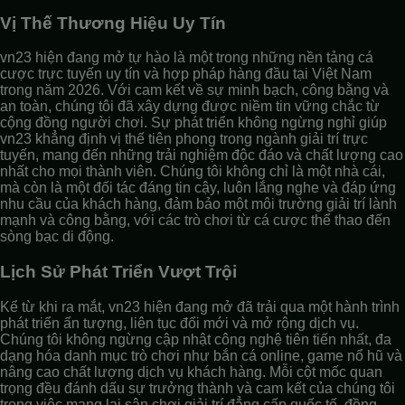
Vị Thế Thương Hiệu Uy Tín
vn23 hiện đang mở tự hào là một trong những nền tảng cá
cược trực tuyến uy tín và hợp pháp hàng đầu tại Việt Nam
trong năm 2026. Với cam kết về sự minh bạch, công bằng và
an toàn, chúng tôi đã xây dựng được niềm tin vững chắc từ
cộng đồng người chơi. Sự phát triển không ngừng nghỉ giúp
vn23 khẳng định vị thế tiên phong trong ngành giải trí trực
tuyến, mang đến những trải nghiệm độc đáo và chất lượng cao
nhất cho mọi thành viên. Chúng tôi không chỉ là một nhà cái,
mà còn là một đối tác đáng tin cậy, luôn lắng nghe và đáp ứng
nhu cầu của khách hàng, đảm bảo một môi trường giải trí lành
mạnh và công bằng, với các trò chơi từ cá cược thể thao đến
sòng bạc di động.
Lịch Sử Phát Triển Vượt Trội
Kể từ khi ra mắt, vn23 hiện đang mở đã trải qua một hành trình
phát triển ấn tượng, liên tục đổi mới và mở rộng dịch vụ.
Chúng tôi không ngừng cập nhật công nghệ tiên tiến nhất, đa
dạng hóa danh mục trò chơi như bắn cá online, game nổ hũ và
nâng cao chất lượng dịch vụ khách hàng. Mỗi cột mốc quan
trọng đều đánh dấu sự trưởng thành và cam kết của chúng tôi
trong việc mang lại sân chơi giải trí đẳng cấp quốc tế, đồng