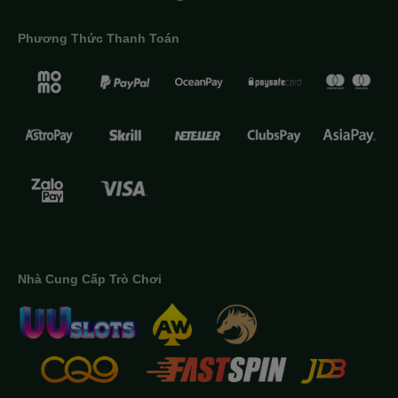
Phương Thức Thanh Toán
Nhà Cung Cấp Trò Chơi