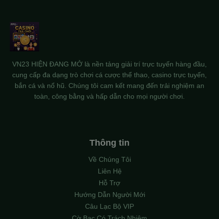
VN23 HIỆN ĐANG MỞ là nền tảng giải trí trực tuyến hàng đầu,
cung cấp đa dạng trò chơi cá cược thể thao, casino trực tuyến,
bắn cá và nổ hũ. Chúng tôi cam kết mang đến trải nghiệm an
toàn, công bằng và hấp dẫn cho mọi người chơi.
Thông tin
Về Chúng Tôi
Liên Hệ
Hỗ Trợ
Hướng Dẫn Người Mới
Câu Lạc Bộ VIP
Cờ Bạc Có Trách Nhiệm