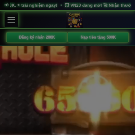
📢
trải nghiệm ngay!
💥 VN23 đang mở! 🚀 Nhận thưởng chào mừng 8
•
Đăng ký nhận 288K
Nạp tiền tặng 500K