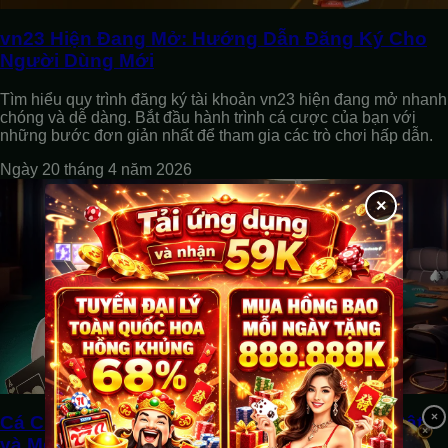
vn23 Hiện Đang Mở: Hướng Dẫn Đăng Ký Cho
Người Dùng Mới
Tìm hiểu quy trình đăng ký tài khoản vn23 hiện đang mở nhanh
chóng và dễ dàng. Bắt đầu hành trình cá cược của bạn với
những bước đơn giản nhất để tham gia các trò chơi hấp dẫn.
Ngày 20 tháng 4 năm 2026
×
×
Cá Cược Thể Thao vn23: Các Sự Kiện Nổi Bật
và Mẹo Đặt Cược