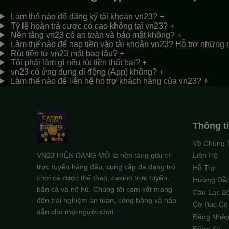
Làm thế nào để đăng ký tài khoản vn23?
+
Tỷ lệ hoàn trả cược có cao không tại vn23?
+
Nền tảng vn23 có an toàn và bảo mật không?
+
Làm thế nào để nạp tiền vào tài khoản vn23? Hỗ trợ những
Rút tiền từ vn23 mất bao lâu?
+
Tôi phải làm gì nếu rút tiền thất bại?
+
vn23 có ứng dụng di động (App) không?
+
Làm thế nào để liên hệ hỗ trợ khách hàng của vn23?
+
Thông t
Về Chúng 
VN23 HIỆN ĐANG MỞ là nền tảng giải trí
Liên Hệ
trực tuyến hàng đầu, cung cấp đa dạng trò
Hỗ Trợ
chơi cá cược thể thao, casino trực tuyến,
Hướng Dẫn
bắn cá và nổ hũ. Chúng tôi cam kết mang
Câu Lạc B
đến trải nghiệm an toàn, công bằng và hấp
Cờ Bạc Có
dẫn cho mọi người chơi.
Đăng Nhậ
Đăng Ký