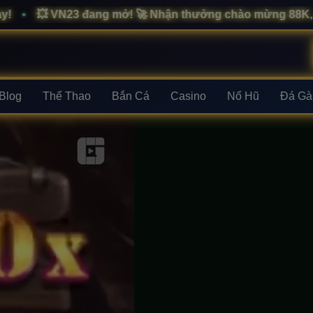
! 🚀 Nhận thưởng chào mừng 88K, ✨ bắt đầu hành trình giả
Blog
Thể Thao
Bắn Cá
Casino
Nổ Hũ
Đá Gà