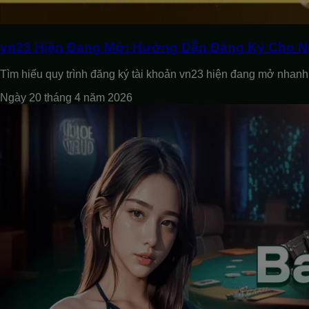
vn23 Hiện Đang Mở: Hướng Dẫn Đăng Ký Cho N
Tìm hiểu quy trình đăng ký tài khoản vn23 hiện đang mở nhanh
Ngày 20 tháng 4 năm 2026