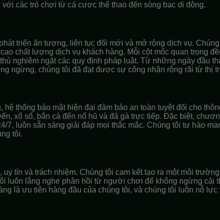
với các trò chơi từ cá cược thể thao đến sòng bạc di động.
 phát triển ấn tượng, liên tục đổi mới và mở rộng dịch vụ. Chún
cao chất lượng dịch vụ khách hàng. Mỗi cột mốc quan trọng đề
ân thủ nghiêm ngặt các quy định pháp luật. Từ những ngày đầu t
ông ngừng, chúng tôi đã đạt được sự công nhận rộng rãi từ thị 
, hệ thống bảo mật hiện đại đảm bảo an toàn tuyệt đối cho thôn
tuyến, xổ số, bắn cá đến nổ hũ và đá gà trực tiếp. Đặc biệt, ch
24/7, luôn sẵn sàng giải đáp mọi thắc mắc. Chúng tôi tự hào m
ng tôi.
, uy tín và trách nhiệm. Chúng tôi cam kết tạo ra một môi trườ
i luôn lắng nghe phản hồi từ người chơi để không ngừng cải th
g là ưu tiên hàng đầu của chúng tôi, và chúng tôi luôn nỗ lực