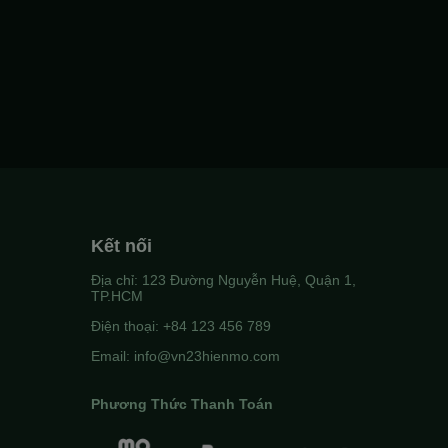
Kết nối
Địa chỉ: 123 Đường Nguyễn Huệ, Quận 1,
TP.HCM
Điện thoại: +84 123 456 789
Email:
info@vn23hienmo.com
Phương Thức Thanh Toán