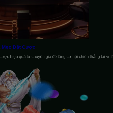
à Mẹo Đặt Cược
ược hiệu quả từ chuyên gia để tăng cơ hội chiến thắng tại vn