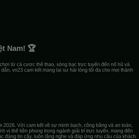
ệt Nam! 🏆
chơi từ cá cược thể thao, sòng bạc trực tuyến đến nổ hũ và
p dẫn, vn23 cam kết mang lại sự hài lòng tối đa cho mọi thành
m 2026. Với cam kết về sự minh bạch, công bằng và an toàn,
vị thế tiên phong trong ngành giải trí trực tuyến, mang đến
tác đáng tin cậy, luôn lắng nghe và đáp ứng nhu cầu của khách