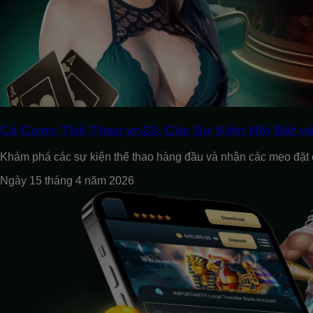
Cá Cược Thể Thao vn23: Các Sự Kiện Nổi Bật v
Khám phá các sự kiện thể thao hàng đầu và nhận các mẹo đặt c
Ngày 15 tháng 4 năm 2026