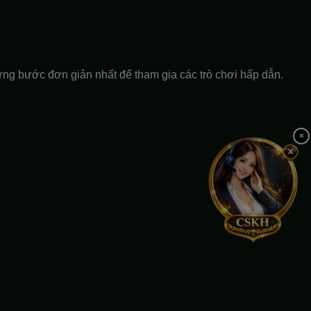
ững bước đơn giản nhất để tham gia các trò chơi hấp dẫn.
×