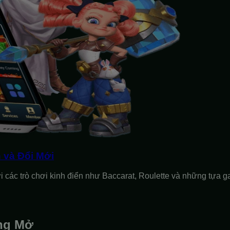
 và Đổi Mới
i các trò chơi kinh điển như Baccarat, Roulette và những tựa 
ng Mở