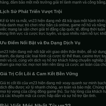
hàng, đảm bảo một môi trường giải trí lành mạnh và công bằng, 
Lịch Sử Phát Triển Vượt Trội
Kể từ khi ra mắt, vn23 hiện đang mở đã trải qua một hành trình
hóa danh mục trò chơi như bắn cá online, game nổ hũ và nâng 
việc mang lại sân chơi giải trí đẳng cấp quốc tế, đồng thời tu
trong lĩnh vực cá cược trực tuyến, và qua nhiều năm nỗ lực kh
Ưu Điểm Nổi Bật và Đa Dạng Dịch Vụ
vn23 hiện đang mở nổi bật với giao diện thân thiện, dễ sử dụng
tranh, đa dạng các loại hình cá cược từ thể thao, casino trực 
mới và cũ, cùng với dịch vụ hỗ trợ khách hàng chuyên nghiệp 
tham gia mọi lúc mọi nơi trên nền tảng cá cược an toàn của chú
Giá Trị Cốt Lõi & Cam Kết Bền Vững
Giá trị cốt lõi của vn23 hiện đang mở xoay quanh sự minh bạch
dịch đều được xử lý nhanh chóng, an toàn và bảo mật. Chúng tô
mọi kỳ vọng của cộng đồng game thủ. Sự hài lòng của khách hàn
cả các khuyến mãi cá cược hấp dẫn và sự hỗ trợ tận tình.
Bài Viết Mới Nhất Từ vn23