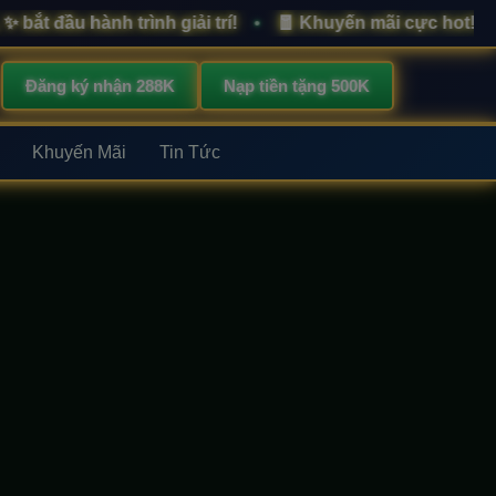
i trí!
•
🧧 Khuyến mãi cực hot! 🎁 Nạp tiền thưởng 128K
Đăng ký nhận 288K
Nạp tiền tặng 500K
Khuyến Mãi
Tin Tức