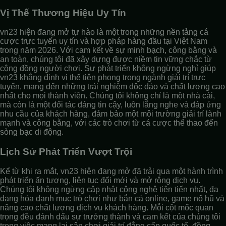
Vị Thế Thương Hiệu Uy Tín
vn23 hiện đang mở tự hào là một trong những nền tảng cá
cược trực tuyến uy tín và hợp pháp hàng đầu tại Việt Nam
trong năm 2026. Với cam kết về sự minh bạch, công bằng và
an toàn, chúng tôi đã xây dựng được niềm tin vững chắc từ
cộng đồng người chơi. Sự phát triển không ngừng nghỉ giúp
vn23 khẳng định vị thế tiên phong trong ngành giải trí trực
tuyến, mang đến những trải nghiệm độc đáo và chất lượng cao
nhất cho mọi thành viên. Chúng tôi không chỉ là một nhà cái,
mà còn là một đối tác đáng tin cậy, luôn lắng nghe và đáp ứng
nhu cầu của khách hàng, đảm bảo một môi trường giải trí lành
mạnh và công bằng, với các trò chơi từ cá cược thể thao đến
sòng bạc di động.
Lịch Sử Phát Triển Vượt Trội
Kể từ khi ra mắt, vn23 hiện đang mở đã trải qua một hành trình
phát triển ấn tượng, liên tục đổi mới và mở rộng dịch vụ.
Chúng tôi không ngừng cập nhật công nghệ tiên tiến nhất, đa
dạng hóa danh mục trò chơi như bắn cá online, game nổ hũ và
nâng cao chất lượng dịch vụ khách hàng. Mỗi cột mốc quan
trọng đều đánh dấu sự trưởng thành và cam kết của chúng tôi
trong việc mang lại sân chơi giải trí đẳng cấp quốc tế, đồng