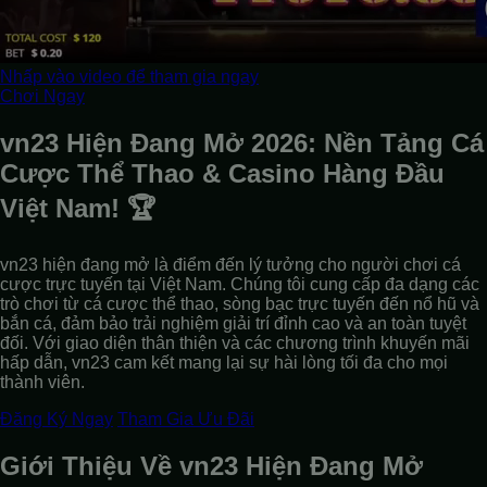
Nhấp vào video để tham gia ngay
Chơi Ngay
vn23 Hiện Đang Mở 2026: Nền Tảng Cá
Cược Thể Thao & Casino Hàng Đầu
Việt Nam! 🏆
vn23 hiện đang mở là điểm đến lý tưởng cho người chơi cá
cược trực tuyến tại Việt Nam. Chúng tôi cung cấp đa dạng các
trò chơi từ cá cược thể thao, sòng bạc trực tuyến đến nổ hũ và
bắn cá, đảm bảo trải nghiệm giải trí đỉnh cao và an toàn tuyệt
đối. Với giao diện thân thiện và các chương trình khuyến mãi
hấp dẫn, vn23 cam kết mang lại sự hài lòng tối đa cho mọi
thành viên.
Đăng Ký Ngay
Tham Gia Ưu Đãi
Giới Thiệu Về vn23 Hiện Đang Mở