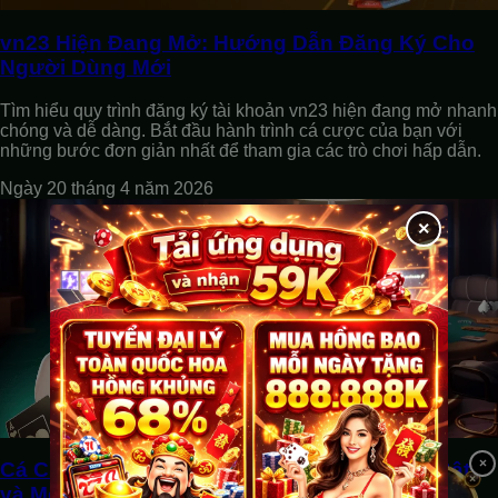
vn23 Hiện Đang Mở: Hướng Dẫn Đăng Ký Cho
Người Dùng Mới
Tìm hiểu quy trình đăng ký tài khoản vn23 hiện đang mở nhanh
chóng và dễ dàng. Bắt đầu hành trình cá cược của bạn với
những bước đơn giản nhất để tham gia các trò chơi hấp dẫn.
Ngày 20 tháng 4 năm 2026
×
×
Cá Cược Thể Thao vn23: Các Sự Kiện Nổi Bật
và Mẹo Đặt Cược