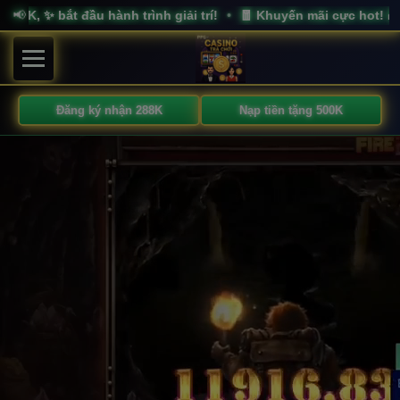
📢
đầu hành trình giải trí!
🧧 Khuyến mãi cực hot! 🎁 Nạp tiền 
•
Đăng ký nhận 288K
Nạp tiền tặng 500K