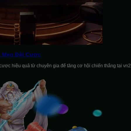
à Mẹo Đặt Cược
ược hiệu quả từ chuyên gia để tăng cơ hội chiến thắng tại vn