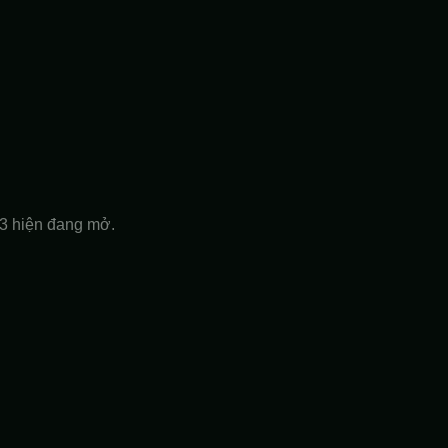
23 hiện đang mở.