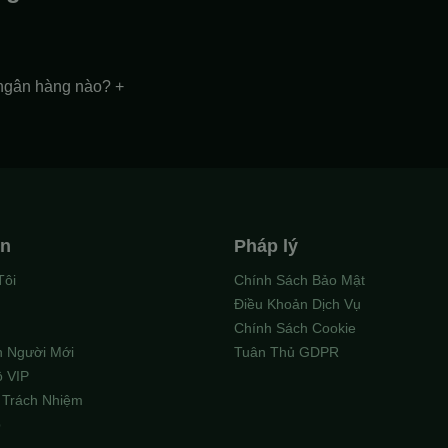
 ngân hàng nào?
+
in
Pháp lý
Tôi
Chính Sách Bảo Mật
Điều Khoản Dịch Vụ
Chính Sách Cookie
 Người Mới
Tuân Thủ GDPR
ộ VIP
 Trách Nhiệm
p