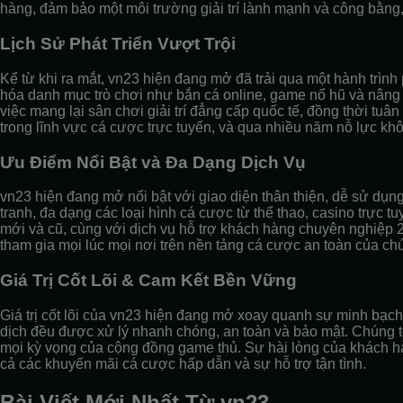
hàng, đảm bảo một môi trường giải trí lành mạnh và công bằng, 
Lịch Sử Phát Triển Vượt Trội
Kể từ khi ra mắt, vn23 hiện đang mở đã trải qua một hành trình
hóa danh mục trò chơi như bắn cá online, game nổ hũ và nâng 
việc mang lại sân chơi giải trí đẳng cấp quốc tế, đồng thời tu
trong lĩnh vực cá cược trực tuyến, và qua nhiều năm nỗ lực kh
Ưu Điểm Nổi Bật và Đa Dạng Dịch Vụ
vn23 hiện đang mở nổi bật với giao diện thân thiện, dễ sử dụng
tranh, đa dạng các loại hình cá cược từ thể thao, casino trực 
mới và cũ, cùng với dịch vụ hỗ trợ khách hàng chuyên nghiệp 
tham gia mọi lúc mọi nơi trên nền tảng cá cược an toàn của chú
Giá Trị Cốt Lõi & Cam Kết Bền Vững
Giá trị cốt lõi của vn23 hiện đang mở xoay quanh sự minh bạch
dịch đều được xử lý nhanh chóng, an toàn và bảo mật. Chúng tô
mọi kỳ vọng của cộng đồng game thủ. Sự hài lòng của khách hàn
cả các khuyến mãi cá cược hấp dẫn và sự hỗ trợ tận tình.
Bài Viết Mới Nhất Từ vn23