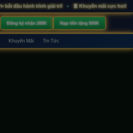
i trí!
•
🧧 Khuyến mãi cực hot! 🎁 Nạp tiền thưởng 128K
Đăng ký nhận 288K
Nạp tiền tặng 500K
Khuyến Mãi
Tin Tức