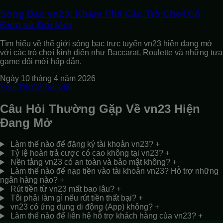
Sòng Bạc vn23: Khám Phá Các Trò Chơi Cổ
Điển và Đổi Mới
Tìm hiểu về thế giới sòng bạc trực tuyến vn23 hiện đang mở
với các trò chơi kinh điển như Baccarat, Roulette và những tựa
game đổi mới hấp dẫn.
Ngày 10 tháng 4 năm 2026
Xem Tất Cả Bài Viết
Câu Hỏi Thường Gặp Về vn23 Hiện
Đang Mở
Làm thế nào để đăng ký tài khoản vn23?
+
Tỷ lệ hoàn trả cược có cao không tại vn23?
+
Nền tảng vn23 có an toàn và bảo mật không?
+
Làm thế nào để nạp tiền vào tài khoản vn23? Hỗ trợ những
ngân hàng nào?
+
Rút tiền từ vn23 mất bao lâu?
+
Tôi phải làm gì nếu rút tiền thất bại?
+
vn23 có ứng dụng di động (App) không?
+
Làm thế nào để liên hệ hỗ trợ khách hàng của vn23?
+