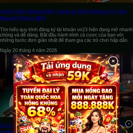
vn23 Hiện Đang Mở: Hướng Dẫn Đăng Ký Cho
Người Dùng Mới
Tìm hiểu quy trình đăng ký tài khoản vn23 hiện đang mở nhanh
chóng và dễ dàng. Bắt đầu hành trình cá cược của bạn với
những bước đơn giản nhất để tham gia các trò chơi hấp dẫn.
Ngày 20 tháng 4 năm 2026
×
×
Cá Cược Thể Thao vn23: Các Sự Kiện Nổi Bật
và Mẹo Đặt Cược