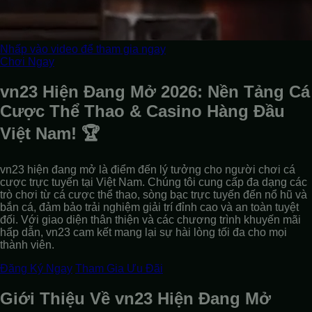
Nhấp vào video để tham gia ngay
Chơi Ngay
vn23 Hiện Đang Mở 2026: Nền Tảng Cá
Cược Thể Thao & Casino Hàng Đầu
Việt Nam! 🏆
vn23 hiện đang mở là điểm đến lý tưởng cho người chơi cá
cược trực tuyến tại Việt Nam. Chúng tôi cung cấp đa dạng các
trò chơi từ cá cược thể thao, sòng bạc trực tuyến đến nổ hũ và
bắn cá, đảm bảo trải nghiệm giải trí đỉnh cao và an toàn tuyệt
đối. Với giao diện thân thiện và các chương trình khuyến mãi
hấp dẫn, vn23 cam kết mang lại sự hài lòng tối đa cho mọi
thành viên.
Đăng Ký Ngay
Tham Gia Ưu Đãi
Giới Thiệu Về vn23 Hiện Đang Mở