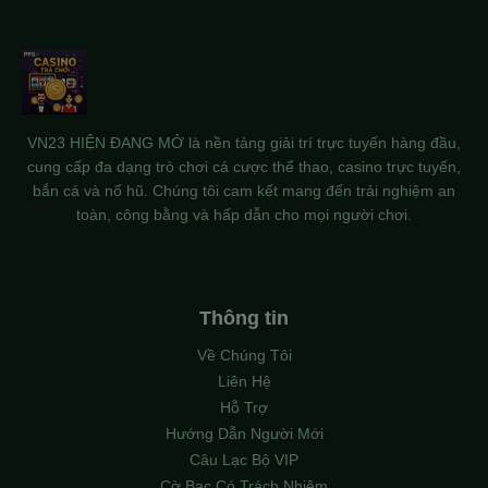
VN23 HIỆN ĐANG MỞ là nền tảng giải trí trực tuyến hàng đầu,
cung cấp đa dạng trò chơi cá cược thể thao, casino trực tuyến,
bắn cá và nổ hũ. Chúng tôi cam kết mang đến trải nghiệm an
toàn, công bằng và hấp dẫn cho mọi người chơi.
Thông tin
Về Chúng Tôi
Liên Hệ
Hỗ Trợ
Hướng Dẫn Người Mới
Câu Lạc Bộ VIP
Cờ Bạc Có Trách Nhiệm