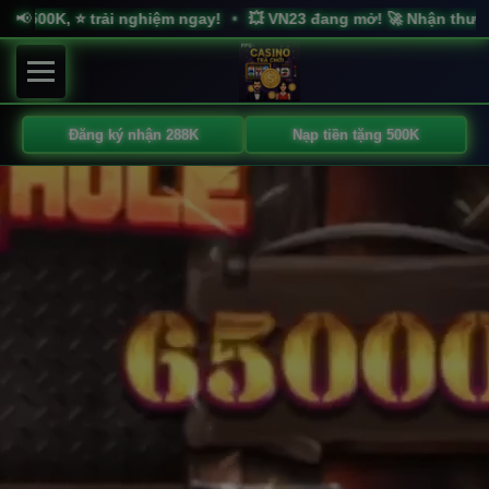
 trải nghiệm ngay!
💥 VN23 đang mở! 🚀 Nhận thưởng chào mừng
📢
•
Đăng ký nhận 288K
Nạp tiền tặng 500K