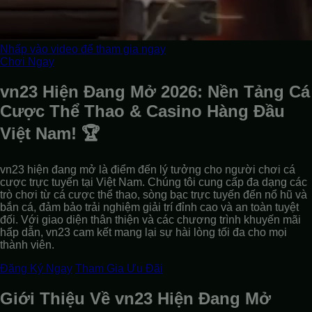
Nhấp vào video để tham gia ngay
Chơi Ngay
vn23 Hiện Đang Mở 2026: Nền Tảng Cá
Cược Thể Thao & Casino Hàng Đầu
Việt Nam! 🏆
vn23 hiện đang mở là điểm đến lý tưởng cho người chơi cá
cược trực tuyến tại Việt Nam. Chúng tôi cung cấp đa dạng các
trò chơi từ cá cược thể thao, sòng bạc trực tuyến đến nổ hũ và
bắn cá, đảm bảo trải nghiệm giải trí đỉnh cao và an toàn tuyệt
đối. Với giao diện thân thiện và các chương trình khuyến mãi
hấp dẫn, vn23 cam kết mang lại sự hài lòng tối đa cho mọi
thành viên.
Đăng Ký Ngay
Tham Gia Ưu Đãi
Giới Thiệu Về vn23 Hiện Đang Mở