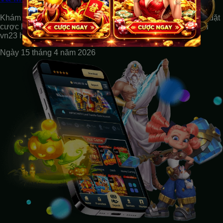
Khám phá các sự kiện thể thao hàng đầu và nhận các mẹo đặt
cược hiệu quả từ chuyên gia để tăng cơ hội chiến thắng tại
vn23 hiện đang mở.
Ngày 15 tháng 4 năm 2026