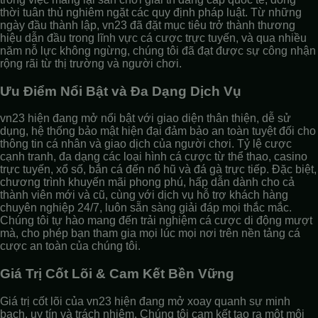
thời tuân thủ nghiêm ngặt các quy định pháp luật. Từ những
ngày đầu thành lập, vn23 đã đặt mục tiêu trở thành thương
hiệu dẫn đầu trong lĩnh vực cá cược trực tuyến, và qua nhiều
năm nỗ lực không ngừng, chúng tôi đã đạt được sự công nhận
rộng rãi từ thị trường và người chơi.
Ưu Điểm Nổi Bật và Đa Dạng Dịch Vụ
vn23 hiện đang mở nổi bật với giao diện thân thiện, dễ sử
dụng, hệ thống bảo mật hiện đại đảm bảo an toàn tuyệt đối cho
thông tin cá nhân và giao dịch của người chơi. Tỷ lệ cược
cạnh tranh, đa dạng các loại hình cá cược từ thể thao, casino
trực tuyến, xổ số, bắn cá đến nổ hũ và đá gà trực tiếp. Đặc biệt,
chương trình khuyến mãi phong phú, hấp dẫn dành cho cả
thành viên mới và cũ, cùng với dịch vụ hỗ trợ khách hàng
chuyên nghiệp 24/7, luôn sẵn sàng giải đáp mọi thắc mắc.
Chúng tôi tự hào mang đến trải nghiệm cá cược di động mượt
mà, cho phép bạn tham gia mọi lúc mọi nơi trên nền tảng cá
cược an toàn của chúng tôi.
Giá Trị Cốt Lõi & Cam Kết Bền Vững
Giá trị cốt lõi của vn23 hiện đang mở xoay quanh sự minh
bạch, uy tín và trách nhiệm. Chúng tôi cam kết tạo ra một môi